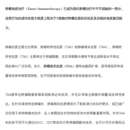
肿瘤免疫治疗（Tumor Immunotherapy）已成为现代肿瘤治疗中不可或缺的一部分。
这类疗法的成功在很大程度上取决于T细胞对肿瘤抗原的识别及其后续的免疫激活能
力。
肿瘤抗原主要分为两类：肿瘤特异性抗原（TSA）和肿瘤相关抗原（TAA）。肿瘤特
异性抗原（TSA）主要表达于肿瘤细胞，在正常细胞中通常不表达或极低水平表达，
因此难以广泛应用。反之，
肿瘤相关抗原（TAA）
通常由基因扩增、遗传调控异常或
翻译后修饰等原因导致，在不同患者的同类肿瘤中具有高度的共享性。
TAA通常在肿瘤细胞表面呈现高表达的状态，并在正常宿主细胞中微量或选择性表
达。在针对某些特定肿瘤时，肿瘤相关抗原便成为了极具潜力的治疗靶点，现已被广
泛应用于多种肿瘤的治疗，在人类癌症治疗药物的研发中发挥着重要作用。针对TAA
的抗体不仅可以通过ADCC、CDC等效应介导肿瘤细胞的杀伤，也可以作为诊断标记