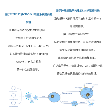
基于肿瘤细胞系
构建的Luc标记稳转株
基于HEK293或CHO-K1细胞系
构建的稳
通过接种（原位或皮下注射）至小鼠体内
转株
形成实体瘤，
此类稳定表达特定抗原的细胞系，
用于构建CDX小鼠模型。
主要用于针对相关靶点
结合动物活体成像技术，可实现对体内肿
（如CLDN18.2、AMHR2、CD123等）
瘤生长
及转移的实时动态监测。
的抗体特异性结合实验（Binding
此类稳定表达特定抗原的细胞系，
Assay）、亲和力检测
广泛应用于体内药效评价、CAR-T细胞疗法
及体外功能筛选等。
评估
及其他抗肿瘤药物的疗效验证。