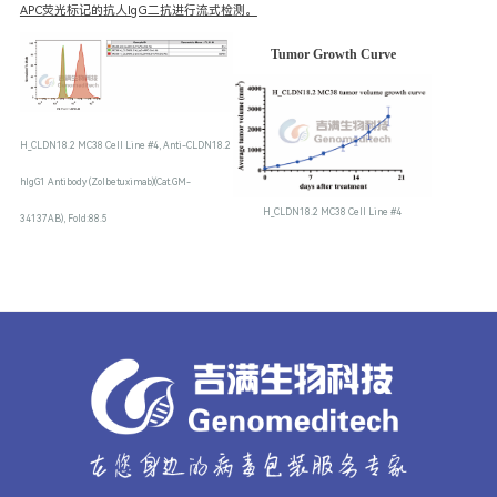
APC荧光标记的抗人IgG二抗进行流式检测。
Tumor Growth Curve
H_CLDN18.2 MC38 Cell Line #4, Anti-CLDN18.2
hIgG1 Antibody (Zolbetuximab)(Cat.GM-
H_CLDN18.2 MC38 Cell Line #4
34137AB), Fold:88.5