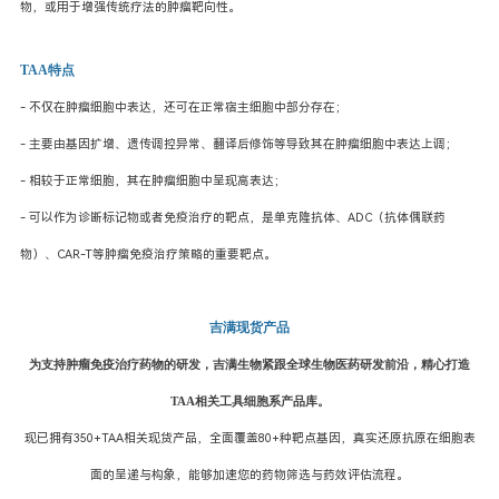
物，或用于增强传统疗法的肿瘤靶向性。
TAA特点
- 不仅在肿瘤细胞中表达，还可在正常宿主细胞中部分存在；
- 主要由基因扩增、遗传调控异常、翻译后修饰等导致其在肿瘤细胞中表达上调；
- 相较于正常细胞，其在肿瘤细胞中呈现高表达；
- 可以作为诊断标记物或者免疫治疗的靶点，是单克隆抗体、ADC（抗体偶联药
物）、CAR-T等肿瘤免疫治疗策略的重要靶点。
吉满现货产品
为支持肿瘤免疫治疗药物的研发，吉满生物紧跟全球生物医药研发前沿，精心打造
TAA相关工具细胞系产品库。
现已拥有
350+
TAA相关现货产品，全面覆盖
80+
种靶点基因，真实还原抗原在细胞表
面的呈递与构象，能够加速您的药物筛选与药效评估流程。