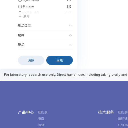
Kinase
【2】
Metabolism
【19】
展开
multispecific antibodies
【1】
靶点类型
物种
靶点
清除
应用
For laboratory research use only. Direct human use, including taking orally and 
产品中心
技术服务
细胞系
细胞系
蛋白
细胞株
抗体
Cell 