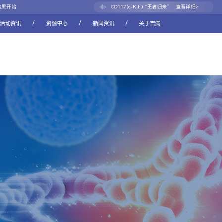
CD117(c-Kit ) “王者归来”
查看详细>
这里开始
CDH17：消化道肿瘤新靶点的崛起之路
查看详细>
/
/
/
活动资讯
资源中心
新闻资讯
关于吉满