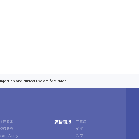
injection and clinical use are forbidden.
友情链接
构建服务
丁香通
授权服务
知乎
Based Assay
领英