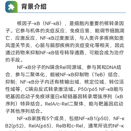
背景介绍
核因子-κB（NF-κB），是细胞内重要的核转录因
子。它参与机体的炎症反应、免疫应答，能调节细胞凋
亡、应激反应，NF-κB过度激活，与人类许多疾病如类
风湿关节炎、心脏与脑部疾病的炎症变化等相关，因此
通过药物来抑制NF-κB信号转导通路，可能会成为治疗
的手段。
NF-κB分子的N端含Rel同源域，参与其和DNA结
合、参与二聚体化，能被NF-κB抑制物（TeB）结合、
抑制；NF-κB分子内还有核输出域、核定位域、转位活
性域等，C端由反式转录激活域。P50/p65 NF-κB能与
吧基因启动子免疫球蛋白κ轻链基因转录增强序列（κB
序列）特异结合。RelA/c-Rel二聚体，能与靶基因启动
子其他序列结合。
NF-κB家族有5个成员，包括NF-κB1(p50)、NF-κ
B2(p52)、RelA(p65)、RelB和c-Rel，通常所说的NF-κ