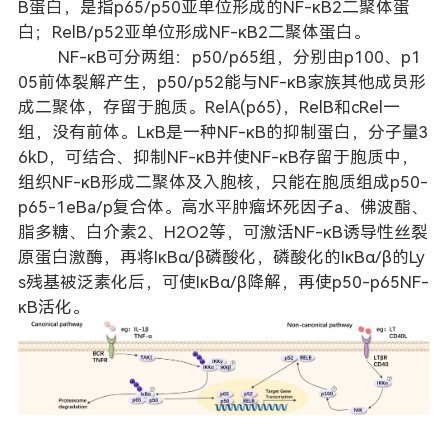
B蛋白，是指p65/p50亚单位形成的NF-κB2二聚体蛋
白；RelB/p52亚单位形成NF-κB2二聚体蛋白。
NF-κB可分两组：p50/p65组，分别由p100、p1
05前体裂解产生，p50/p52能与NF-κB家族其他成员形
成二聚体，存留于胞质。RelA(p65)，RelB和cRel一
组，没有前体。LκB是一种NF-κB的抑制蛋白，分子量3
6kD，可结合、抑制NF-κB并使NF-κB存留于胞质中，
组织NF-κB形成二聚体及入胞核，只能在胞质组成p50-
p65-1eBa/p复合体。高水平肿瘤坏死因子a、佛波酯、
脂多糖、白介素2、H2O2等，可激活NF-κB诱导性丝裂
原蛋白激酶，再将IκBα/β磷酸化，磷酸化的IκBα/β的Ly
s残基被泛素化后，可使IκBα/β降解，再使p50-p65NF-
κB活化。