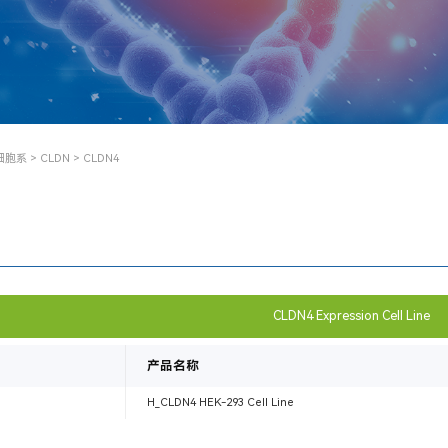
细胞系
>
CLDN
> CLDN4
CLDN4 Expression Cell Line
产品名称
H_CLDN4 HEK-293 Cell Line