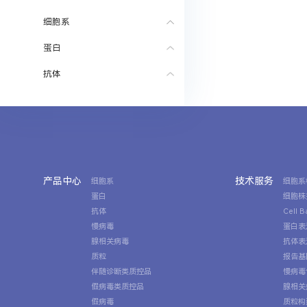
细胞系
蛋白
抗体
产品中心
技术服务
细胞系
细胞系
蛋白
细胞株
抗体
Cell 
慢病毒
蛋白表
腺相关病毒
抗体表
质粒
报告基
伴随诊断类质控品
慢病毒
假病毒类质控品
腺相关
假病毒
质粒构