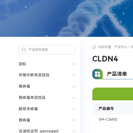
当前位置：
产品中心
>
CLDN4
质粒
产品清单
伴随诊断类质控品
慢病毒
假病毒类质控品
产品编号
腺相关病毒
GM-C26302
假病毒
吉满优试剂·genoagent