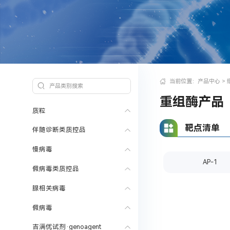
当前位置：
产品中心
>
重组酶产品
质粒
靶点清单
伴随诊断类质控品
慢病毒
AP-1
假病毒类质控品
腺相关病毒
假病毒
吉满优试剂·genoagent