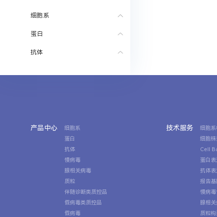
细胞系
蛋白
抗体
产品中心
技术服务
细胞系
细胞系
蛋白
细胞株
抗体
Cell 
慢病毒
蛋白表
腺相关病毒
抗体表
质粒
报告基
伴随诊断类质控品
慢病毒
假病毒类质控品
腺相关
假病毒
质粒构