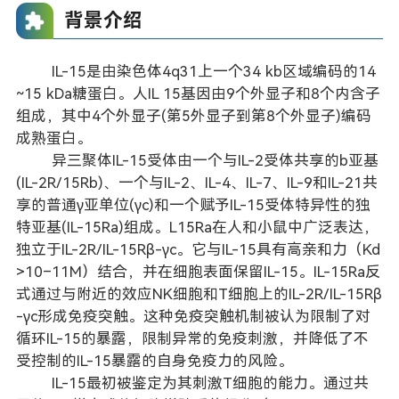
背景介绍
IL-15是由染色体4q31上一个34 kb区域编码的14
~15 kDa糖蛋白。人IL 15基因由9个外显子和8个内含子
组成，其中4个外显子(第5外显子到第8个外显子)编码
成熟蛋白。
异三聚体IL-15受体由一个与IL-2受体共享的b亚基
(IL-2R/15Rb)、一个与IL-2、IL-4、IL-7、IL-9和IL-21共
享的普通γ亚单位(γc)和一个赋予IL-15受体特异性的独
特亚基(IL-15Ra)组成。L15Ra在人和小鼠中广泛表达，
独立于IL-2R/IL-15Rβ-γc。它与IL-15具有高亲和力（Kd
>10–11M）结合，并在细胞表面保留IL-15。IL-15Ra反
式通过与附近的效应NK细胞和T细胞上的IL-2R/IL-15Rβ
-γc形成免疫突触。这种免疫突触机制被认为限制了对
循环IL-15的暴露，限制异常的免疫刺激，并降低了不
受控制的IL-15暴露的自身免疫力的风险。
IL-15最初被鉴定为其刺激T细胞的能力。通过共