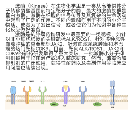
激酶（Kinase）在生物化学里是一类从高能供体分
子转移磷酸基团到特定靶分子的酶，最大的激酶族群是
蛋白激酶。激酶在细胞的信号传导及其复杂的生命活动
中起到了广泛的作用。不同的激酶作用于不同的小分子
物质，或者为了发出信号，或者使它们为代谢中各种生
化反应做好准备。
激酶是抗肿瘤药物研发中最重要的一类靶标，如针
对非小细胞肺癌的关键靶标ALK/ROS1、针对多种恶性
血液肿瘤的重要靶标JAK2、针对血液系统肿瘤和淋巴
瘤的热门靶标CDK9。目前，靶向ALK/ROS1、JAK2和
CDK9的新药研发取得了重大突破，一批激酶小分子抑
制剂被用于临床治疗或进入临床研究。然而，随着激酶
抑制剂的广泛使用，获得性耐药以及毒副作用等临床应
用问题也陆续出现。